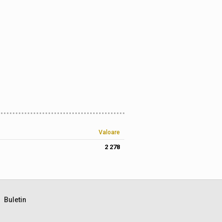
Valoare
2 278
Buletin