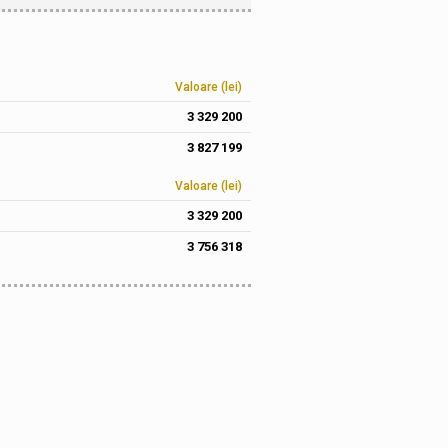
Valoare (lei)
3 329 200
3 827 199
Valoare (lei)
3 329 200
3 756 318