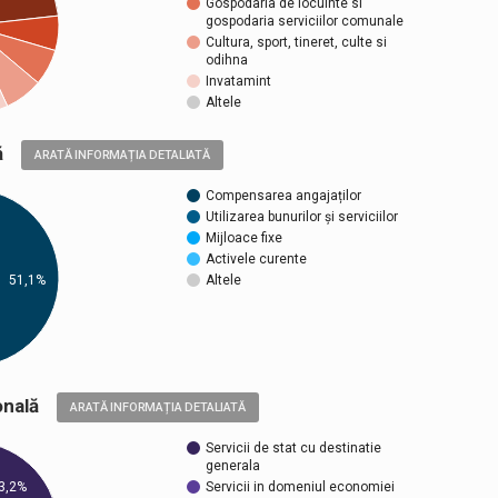
Gospodaria de locuinte si
gospodaria serviciilor comunale
Cultura, sport, tineret, culte si
odihna
Invatamint
Altele
ică
ARATĂ INFORMAȚIA DETALIATĂ
Compensarea angajaților
Utilizarea bunurilor și serviciilor
Mijloace fixe
Activele curente
51,1%
Altele
țională
ARATĂ INFORMAȚIA DETALIATĂ
Servicii de stat cu destinatie
generala
Servicii in domeniul economiei
3,2%