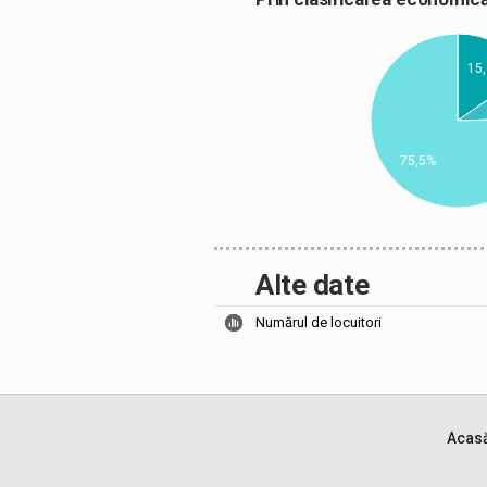
15
75,5%
Alte date
Numărul de locuitori
Acas