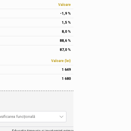
Valoare
-1,9 %
1,5 %
8,0 %
88,6 %
87,0 %
Valoare (lei)
1 649
1 680