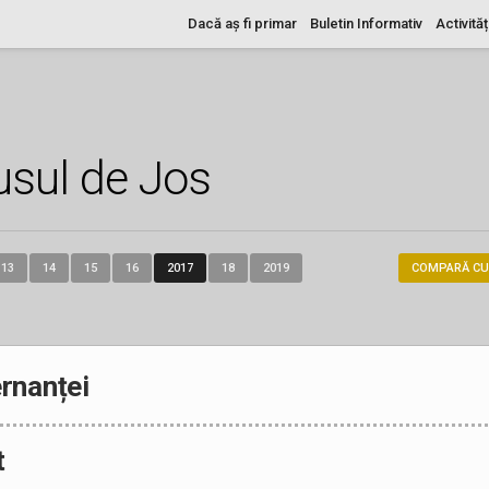
Dacă aș fi primar
Buletin Informativ
Activităț
usul de Jos
13
14
15
16
2017
18
2019
COMPARĂ CU
rnanței
t