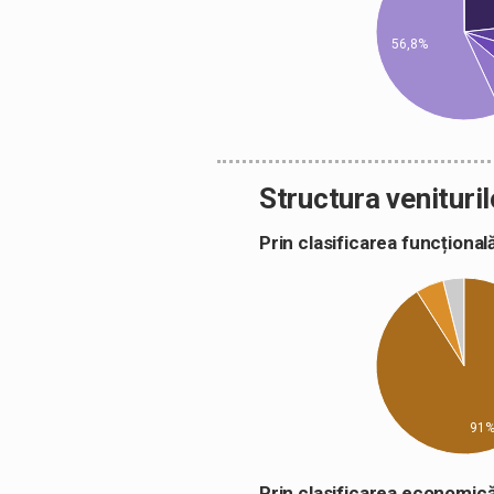
56,8%
Structura venituril
Prin clasificarea funcțion
91
Prin clasificarea econom