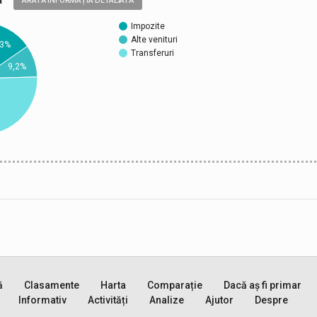
ARATĂ INFORMAȚIA DETALIATĂ
Impozite
Alte venituri
,3%
Transferuri
9,2%
ă
Clasamente
Harta
Comparație
Dacă aș fi primar
Informativ
Activități
Analize
Ajutor
Despre