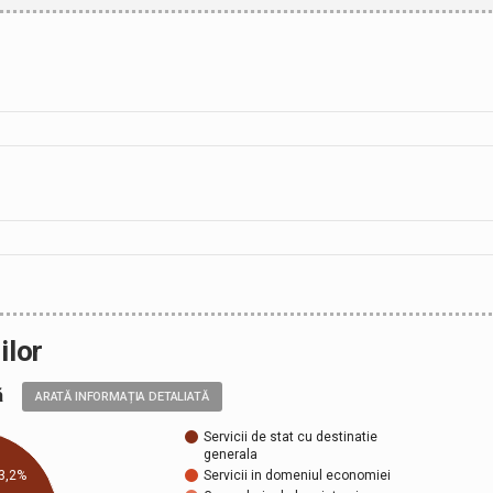
ilor
ală
ARATĂ INFORMAȚIA DETALIATĂ
Servicii de stat cu destinatie
generala
Servicii in domeniul economiei
3,2%