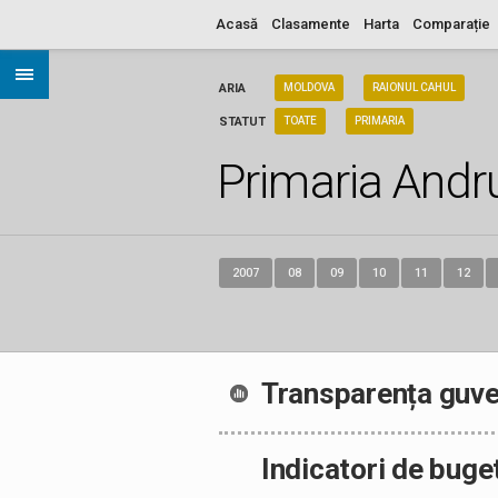
Acasă
Clasamente
Harta
Comparație
ARIA
MOLDOVA
RAIONUL CAHUL
STATUT
TOATE
PRIMARIA
Primaria Andr
2007
08
09
10
11
12
Transparența guve
Indicatori de buge