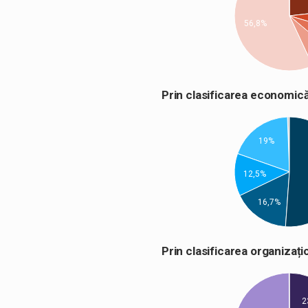
56,8%
Prin clasificarea econom
19%
12,5%
16,7%
Prin clasificarea organiza
2