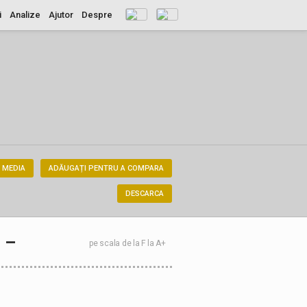
i
Analize
Ajutor
Despre
 MEDIA
ADĂUGAȚI PENTRU A COMPARA
DESCARCA
–
pe scala de la F la A+