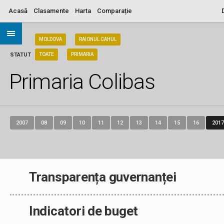
Acasă
Clasamente
Harta
Comparație
ARIA
MOLDOVA
RAIONUL CAHUL
STATUT
TOATE
PRIMARIA
Primaria Colibas
2007
08
09
10
11
12
13
14
15
16
2017
Transparența guvernanței
Indicatori de buget