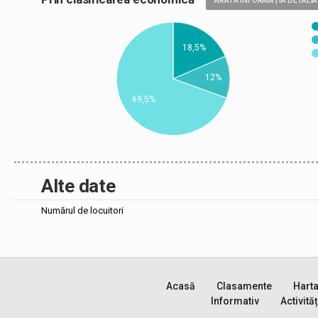
ARATĂ INFORMAȚIA DETALIA
18,5%
12%
69,5%
Alte date
Numărul de locuitori
Acasă
Clasamente
Hart
Informativ
Activităț