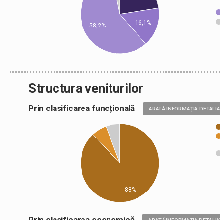
16,1%
58,2%
Structura veniturilor
Prin clasificarea funcțională
ARATĂ INFORMAȚIA DETALI
88%
Prin clasificarea economică