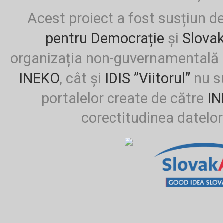
Acest proiect a fost susțiun d
pentru Democrație
și
Slova
organizația non-guvernamentală ș
INEKO
, cât și
IDIS ”Viitorul”
nu su
portalelor create de către
I
corectitudinea datelor