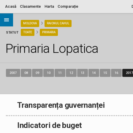
Acasă
Clasamente
Harta
Comparație
ARIA
MOLDOVA
RAIONUL CAHUL
STATUT
TOATE
PRIMARIA
Primaria Lopatica
2007
08
09
10
11
12
13
14
15
16
2017
Transparența guvernanței
Indicatori de buget