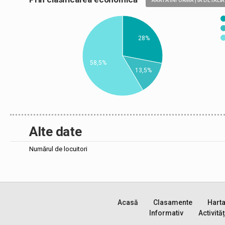
ARATĂ INFORMAȚIA DETALIA
28%
58,5%
13,5%
Alte date
Numărul de locuitori
Acasă
Clasamente
Hart
Informativ
Activităț