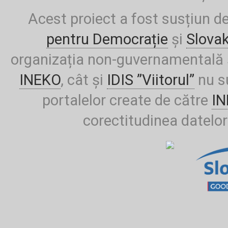
Acest proiect a fost susțiun d
pentru Democrație
și
Slova
organizația non-guvernamentală ș
INEKO
, cât și
IDIS ”Viitorul”
nu su
portalelor create de către
I
corectitudinea datelor