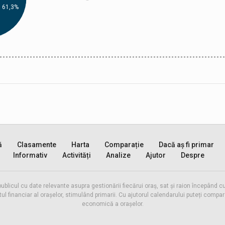
61,3%
ă
Clasamente
Harta
Comparație
Dacă aș fi primar
Informativ
Activități
Analize
Ajutor
Despre
publicul cu date relevante asupra gestionării fiecărui oraș, sat și raion începând
inanciar al orașelor, stimulând primarii. Cu ajutorul calendarului puteți compara 
economică a orașelor.