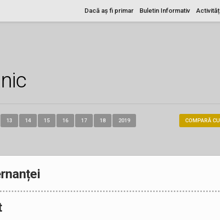
Dacă aș fi primar
Buletin Informativ
Activităț
nic
13
14
15
16
17
18
2019
COMPARĂ CU
rnanței
t