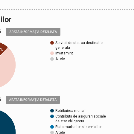
ilor
ală
ARATĂ INFORMAȚIA DETALIATĂ
Servicii de stat cu destinatie
generala
7%
Invatamint
Altele
ică
ARATĂ INFORMAȚIA DETALIATĂ
Retribuirea muncii
Contributii de asigurari sociale
de stat obligatorii
Plata marfurilor si serviciilor
Altele