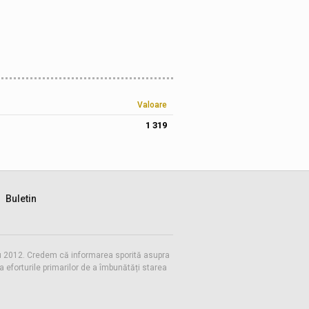
Valoare
1 319
Buletin
 cu 2012. Credem că informarea sporită asupra
eforturile primarilor de a îmbunătăți starea