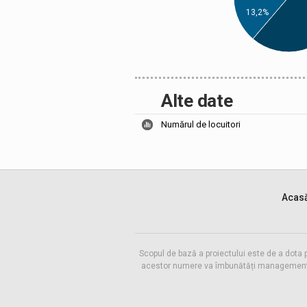
13,2%
Alte date
Numărul de locuitori
Acas
Scopul de bază a proiectului este de a dota 
acestor numere va îmbunătăți managementul f