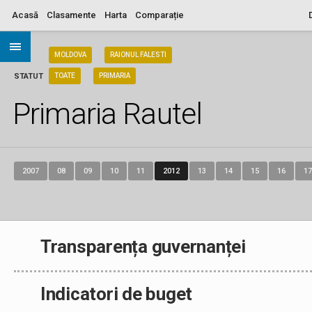
Acasă
Clasamente
Harta
Comparație
ARIA
MOLDOVA
RAIONUL FALESTI
STATUT
TOATE
PRIMARIA
Primaria Rautel
2007
08
09
10
11
2012
13
14
15
16
17
Transparența guvernanței
Indicatori de buget