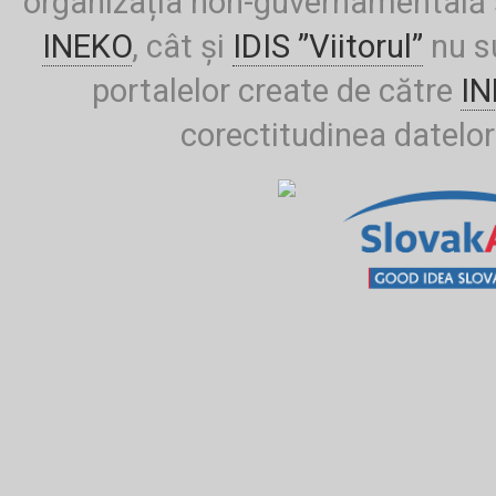
organizația non-guvernamentală ș
INEKO
, cât și
IDIS ”Viitorul”
nu su
portalelor create de către
I
corectitudinea datelor