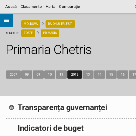
Acasă
Clasamente
Harta
Comparație
ARIA
MOLDOVA
RAIONUL FALESTI
STATUT
TOATE
PRIMARIA
Primaria Chetris
2007
08
09
10
11
2012
13
14
15
16
17
Transparența guvernanței
Indicatori de buget