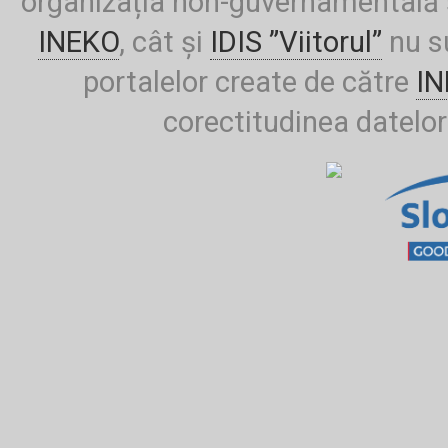
organizația non-guvernamentală ș
INEKO
, cât și
IDIS ”Viitorul”
nu su
portalelor create de către
I
corectitudinea datelor