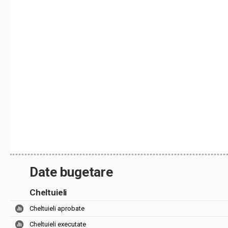
Date bugetare
Cheltuieli
Cheltuieli aprobate
Cheltuieli executate