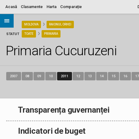
Acasă
Clasamente
Harta
Comparație
ARIA
MOLDOVA
RAIONUL ORHEI
STATUT
TOATE
PRIMARIA
Primaria Cucuruzeni
2007
08
09
10
2011
12
13
14
15
16
17
Transparența guvernanței
Indicatori de buget