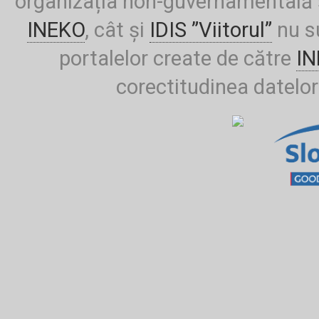
organizația non-guvernamentală ș
INEKO
, cât și
IDIS ”Viitorul”
nu su
portalelor create de către
I
corectitudinea datelor