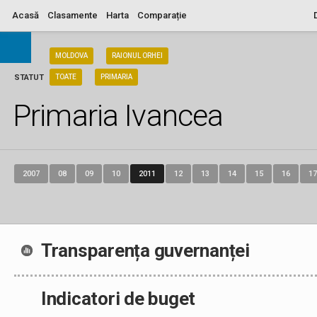
Acasă
Clasamente
Harta
Comparație
ARIA
MOLDOVA
RAIONUL ORHEI
STATUT
TOATE
PRIMARIA
Primaria Ivancea
2007
08
09
10
2011
12
13
14
15
16
17
Transparența guvernanței
Indicatori de buget