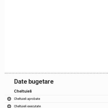
Date bugetare
Cheltuieli
Cheltuieli aprobate
Cheltuieli executate