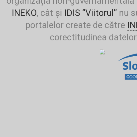
organizația non-guvernamentală ș
INEKO
, cât și
IDIS ”Viitorul”
nu su
portalelor create de către
I
corectitudinea datelor