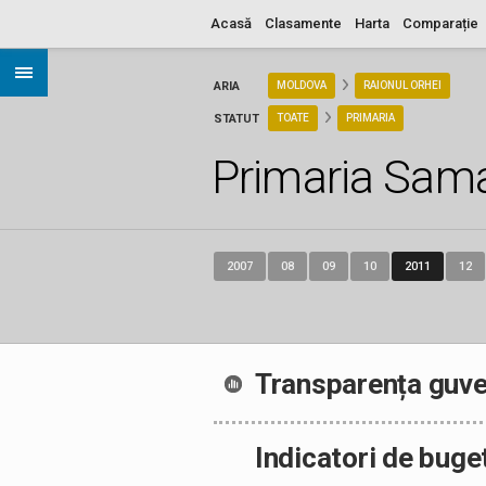
Acasă
Clasamente
Harta
Comparație
ARIA
MOLDOVA
RAIONUL ORHEI
STATUT
TOATE
PRIMARIA
Primaria Sam
2007
08
09
10
2011
12
Transparența guve
Indicatori de buge