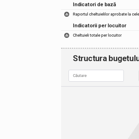
Indicatori de bază
Raportul cheltuielilor aprobate la cel
Indicatorii per locuitor
Cheltuieli totale per locuitor
Structura bugetulu