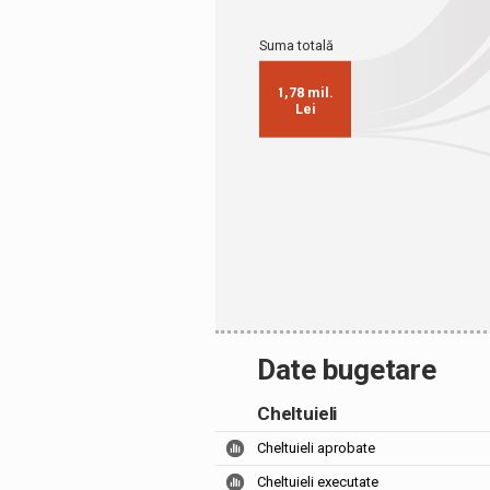
Date bugetare
Cheltuieli
Cheltuieli aprobate
Cheltuieli executate