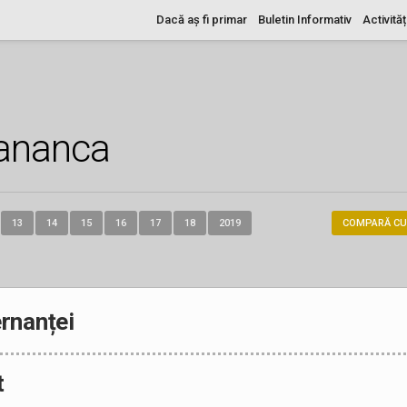
Dacă aș fi primar
Buletin Informativ
Activităț
ananca
13
14
15
16
17
18
2019
COMPARĂ CU
rnanței
t