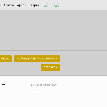
i
Analize
Ajutor
Despre
 MEDIA
ADĂUGAȚI PENTRU A COMPARA
DESCARCA
–
pe scala de la F la A+