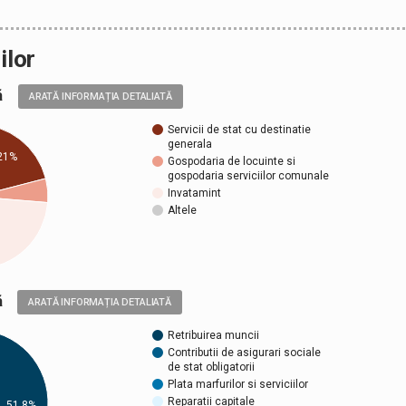
ilor
ală
ARATĂ INFORMAȚIA DETALIATĂ
Servicii de stat cu destinatie
generala
21%
Gospodaria de locuinte si
gospodaria serviciilor comunale
Invatamint
Altele
ică
ARATĂ INFORMAȚIA DETALIATĂ
Retribuirea muncii
Contributii de asigurari sociale
de stat obligatorii
Plata marfurilor si serviciilor
Reparatii capitale
51,8%