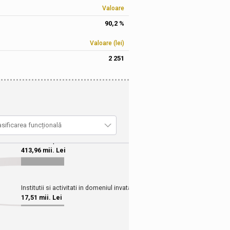
Valoare
90,2 %
Valoare (lei)
2 251