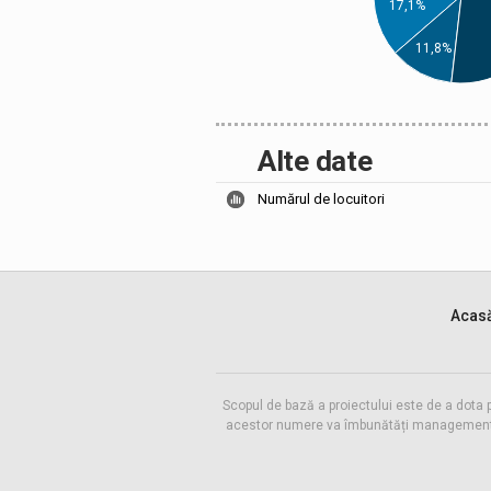
17,1%
11,8%
Alte date
Numărul de locuitori
Acas
Scopul de bază a proiectului este de a dota 
acestor numere va îmbunătăți managementul f