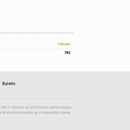
Valoare
792
Buletin
 cu 2012. Credem că informarea sporită asupra
eforturile primarilor de a îmbunătăți starea