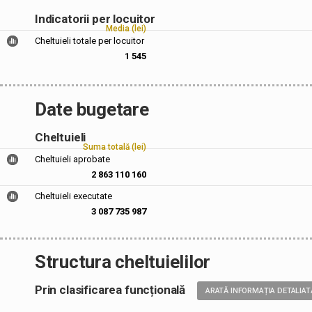
Indicatorii per locuitor
Media (lei)
Cheltuieli totale per locuitor
1 545
Date bugetare
Cheltuieli
Suma totală (lei)
Cheltuieli aprobate
2 863 110 160
Cheltuieli executate
3 087 735 987
Structura cheltuielilor
Prin clasificarea funcțională
ARATĂ INFORMAȚIA DETALIAT