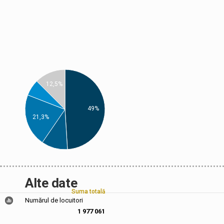
12,5%
49%
21,3%
Alte date
Suma totală
Numărul de locuitori
1 977 061