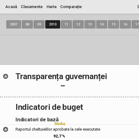
Acasă
Clasamente
Harta
Comparație
2007
08
09
2010
11
12
13
14
15
16
17
Transparența guvernanței
–
Indicatori de buget
Indicatori de bază
Media
Raportul cheltuielilor aprobate la cele executate
92,7 %