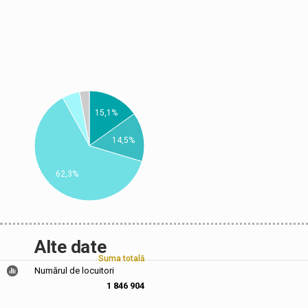
15,1%
14,5%
62,3%
Alte date
Suma totală
Numărul de locuitori
1 846 904