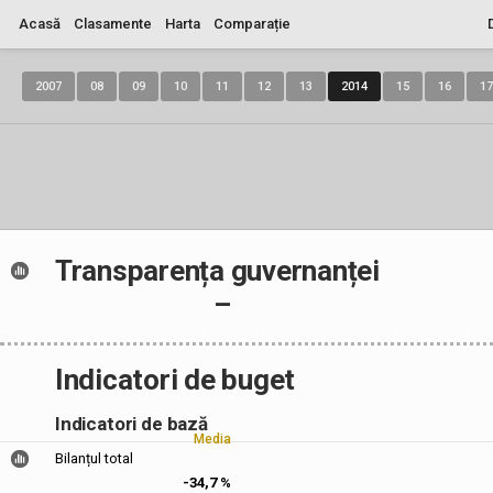
Acasă
Clasamente
Harta
Comparație
2007
08
09
10
11
12
13
2014
15
16
17
Transparența guvernanței
–
Indicatori de buget
Indicatori de bază
Media
Bilanțul total
-34,7 %