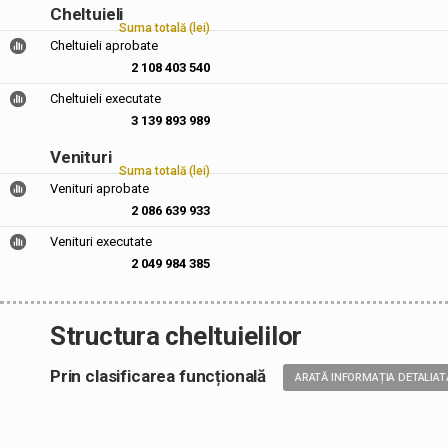
Cheltuieli
Suma totală (lei)
Cheltuieli aprobate
2 108 403 540
Cheltuieli executate
3 139 893 989
Venituri
Suma totală (lei)
Venituri aprobate
2 086 639 933
Venituri executate
2 049 984 385
Structura cheltuielilor
Prin clasificarea funcțională
ARATĂ INFORMAȚIA DETALIAT