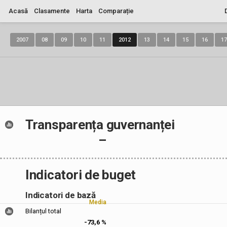
Acasă
Clasamente
Harta
Comparație
2007
08
09
10
11
2012
13
14
15
16
17
Transparența guvernanței
–
Indicatori de buget
Indicatori de bază
Media
Bilanțul total
-73,6 %