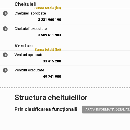
Cheltuieli
Suma totală (lei)
Cheltuieli aprobate
3 231 960 190
Cheltuieli executate
3 589 611 983
Venituri
Suma totală (lei)
Venituri aprobate
33 415 200
Venituri executate
49 741 900
Structura cheltuielilor
Prin clasificarea funcțională
ARATĂ INFORMAȚIA DETALIAT