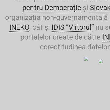
pentru Democrație
și
Slova
organizația non-guvernamentală ș
INEKO
, cât și
IDIS ”Viitorul”
nu su
portalelor create de către
I
corectitudinea datelor