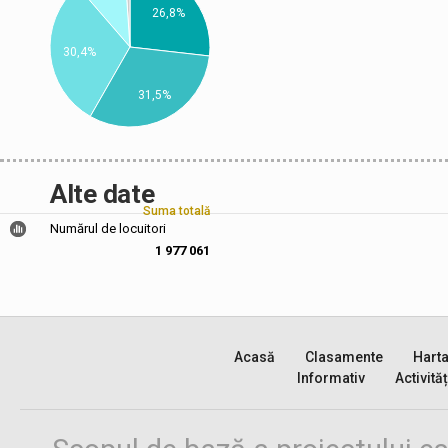
26,8%
30,4%
31,5%
Alte date
Suma totală
Numărul de locuitori
1 977 061
Acasă
Clasamente
Hart
Informativ
Activităț