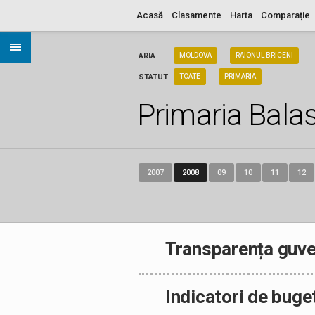
Acasă
Clasamente
Harta
Comparație
ARIA
MOLDOVA
RAIONUL BRICENI
STATUT
TOATE
PRIMARIA
Primaria Balas
2007
2008
09
10
11
12
Transparența guve
Indicatori de buge