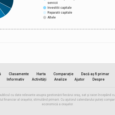
servicii
Investitii capitale
Reparatii capitale
Altele
ă
Clasamente
Harta
Comparație
Dacă aș fi primar
Informativ
Activități
Analize
Ajutor
Despre
publicul cu date relevante asupra gestionării fiecărui oraș, sat și raion începând
inanciar al orașelor, stimulând primarii. Cu ajutorul calendarului puteți compara 
economică a orașelor.