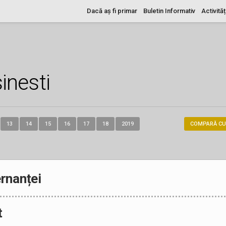
Dacă aș fi primar
Buletin Informativ
Activităț
inesti
13
14
15
16
17
18
2019
COMPARĂ CU
rnanței
t