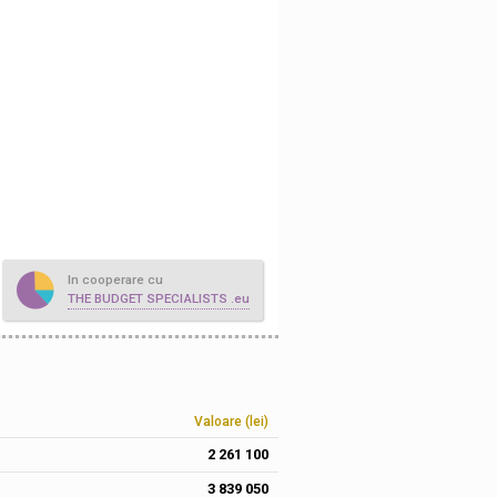
In cooperare cu
THE BUDGET SPECIALISTS .eu
Valoare (lei)
2 261 100
3 839 050