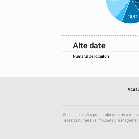
25,5%
15,9%
Alte date
Numărul de locuitori
Acas
Scopul de bază a proiectului este de a dota 
acestor numere va îmbunătăți managementul f