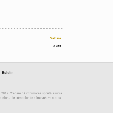
Valoare
2 356
Buletin
 cu 2012. Credem că informarea sporită asupra
eforturile primarilor de a îmbunătăți starea