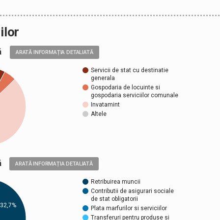
ilor
ală
ARATĂ INFORMAȚIA DETALIATĂ
Servicii de stat cu destinatie
generala
Gospodaria de locuinte si
gospodaria serviciilor comunale
Invatamint
Altele
ică
ARATĂ INFORMAȚIA DETALIATĂ
Retribuirea muncii
Contributii de asigurari sociale
de stat obligatorii
32,7%
Plata marfurilor si serviciilor
Transferuri pentru produse si