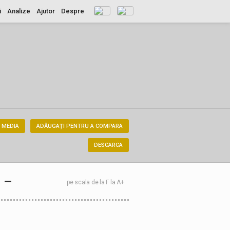
i
Analize
Ajutor
Despre
 MEDIA
ADĂUGAȚI PENTRU A COMPARA
DESCARCA
–
pe scala de la F la A+