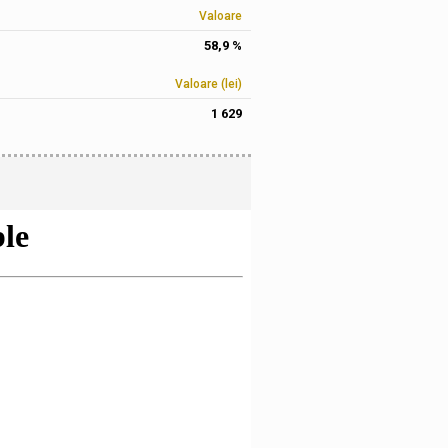
Valoare
58,9 %
Valoare (lei)
1 629