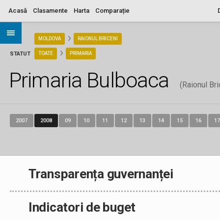
Acasă
Clasamente
Harta
Comparație
ARIA
MOLDOVA
RAIONUL BRICENI
STATUT
TOATE
PRIMARIA
Primaria Bulboaca
(Raionul Bri
2007
2008
09
10
11
12
13
14
15
16
17
Transparența guvernanței
Indicatori de buget