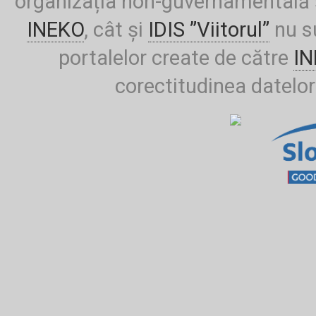
organizația non-guvernamentală ș
INEKO
, cât și
IDIS ”Viitorul”
nu su
portalelor create de către
I
corectitudinea datelor