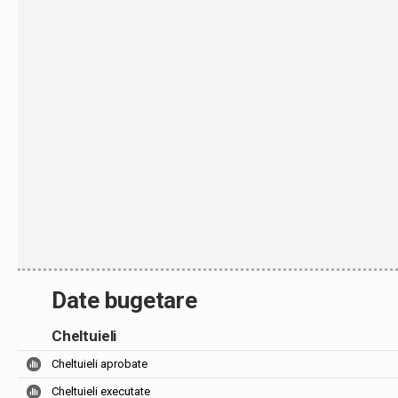
Date bugetare
Cheltuieli
Cheltuieli aprobate
Cheltuieli executate