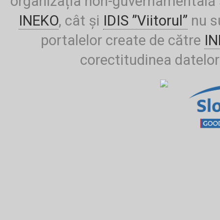
organizația non-guvernamentală ș
INEKO
, cât și
IDIS ”Viitorul”
nu su
portalelor create de către
I
corectitudinea datelor