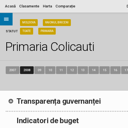
Acasă
Clasamente
Harta
Comparație
ARIA
MOLDOVA
RAIONUL BRICENI
STATUT
TOATE
PRIMARIA
Primaria Colicauti
2007
2008
09
10
11
12
13
14
15
16
17
Transparența guvernanței
Indicatori de buget