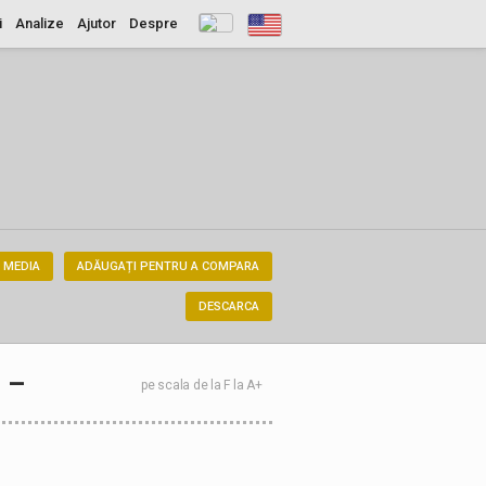
i
Analize
Ajutor
Despre
 MEDIA
ADĂUGAȚI PENTRU A COMPARA
DESCARCA
–
pe scala de la F la A+