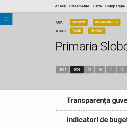
Acasă
Clasamente
Harta
Comparație
ARIA
MOLDOVA
RAIONUL BRICENI
STATUT
TOATE
PRIMARIA
Primaria Slobo
2007
2008
09
10
11
12
Transparența guve
Indicatori de buge