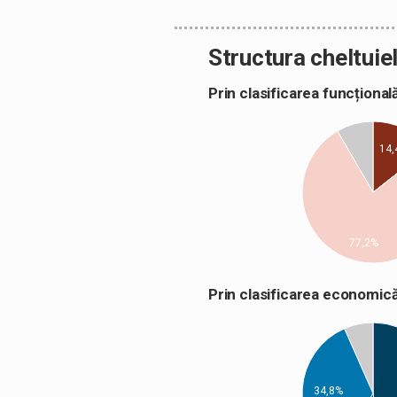
Structura cheltuiel
Prin clasificarea funcțion
14,
77,2%
Prin clasificarea econom
34,8%