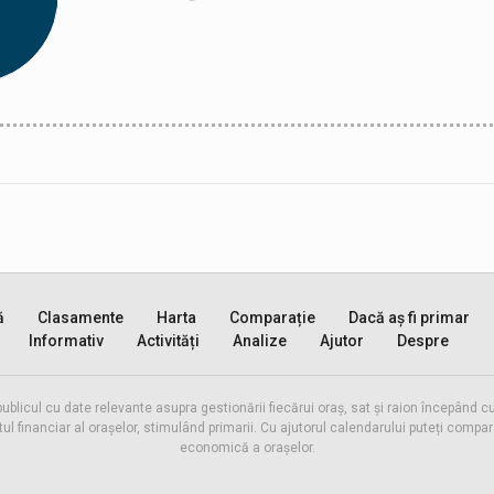
ă
Clasamente
Harta
Comparație
Dacă aș fi primar
Informativ
Activități
Analize
Ajutor
Despre
publicul cu date relevante asupra gestionării fiecărui oraș, sat și raion începând
inanciar al orașelor, stimulând primarii. Cu ajutorul calendarului puteți compara 
economică a orașelor.