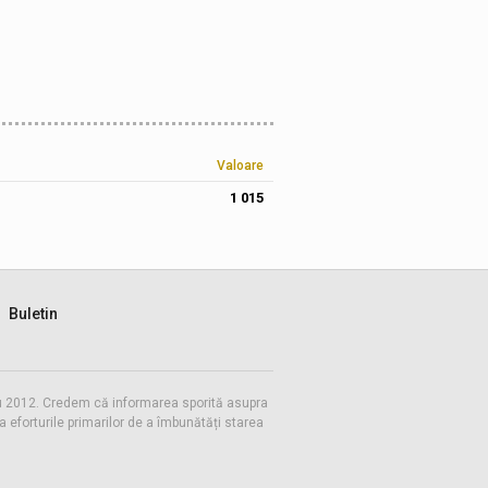
Valoare
1 015
Buletin
 cu 2012. Credem că informarea sporită asupra
eforturile primarilor de a îmbunătăți starea