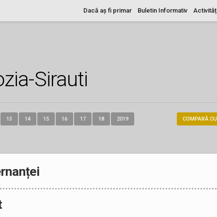
Dacă aș fi primar
Buletin Informativ
Activităț
zia-Sirauti
13
14
15
16
17
18
2019
COMPARĂ CU
rnanței
t