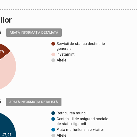
ilor
ală
ARATĂ INFORMAȚIA DETALIATĂ
Servicii de stat cu destinatie
generala
4%
Invatamint
Altele
ică
ARATĂ INFORMAȚIA DETALIATĂ
Retribuirea muncii
Contributii de asigurari sociale
de stat obligatorii
Plata marfurilor si serviciilor
47,9%
Altele