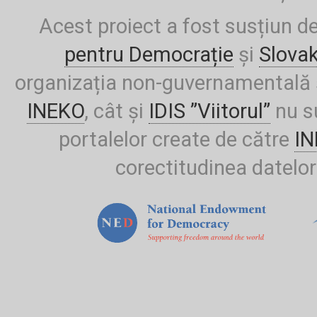
Acest proiect a fost susțiun d
pentru Democrație
și
Slova
organizația non-guvernamentală ș
INEKO
, cât și
IDIS ”Viitorul”
nu su
portalelor create de către
I
corectitudinea datelor