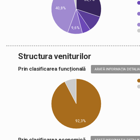
40,8%
9,6%
Structura veniturilor
Prin clasificarea funcțională
ARATĂ INFORMAȚIA DETALI
92,3%
Prin clasificarea economică