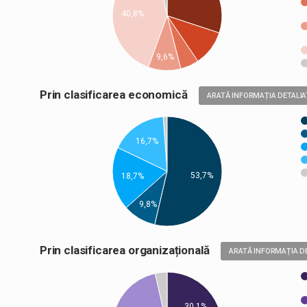
40,8%
9,6%
Prin clasificarea economică
ARATĂ INFORMAȚIA DETALIA
16,7%
53,7%
18,7%
9,8%
Prin clasificarea organizațională
ARATĂ INFORMAȚIA D
30,1%