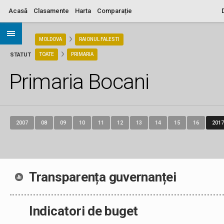
Acasă
Clasamente
Harta
Comparație
ARIA
MOLDOVA
RAIONUL FALESTI
STATUT
TOATE
PRIMARIA
Primaria Bocani
2007
08
09
10
11
12
13
14
15
16
2017
Transparența guvernanței
Indicatori de buget