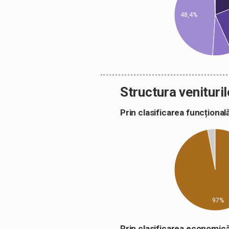
48,4%
Structura venituril
Prin clasificarea funcțion
97%
Prin clasificarea econom