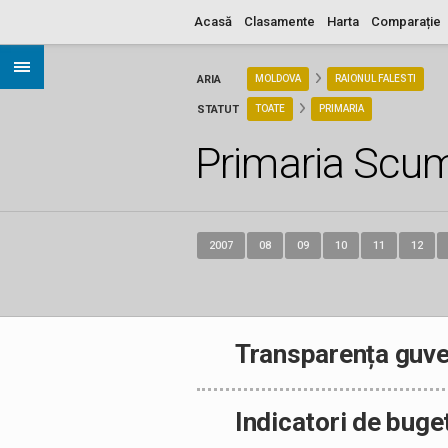
Acasă
Clasamente
Harta
Comparație
ARIA
MOLDOVA
RAIONUL FALESTI
STATUT
TOATE
PRIMARIA
Primaria Scu
2007
08
09
10
11
12
Transparența guve
Indicatori de buge