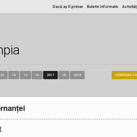
Dacă aș fi primar
Buletin Informativ
Activităț
mpia
13
14
15
16
2017
18
2019
COMPARĂ CU
rnanței
t