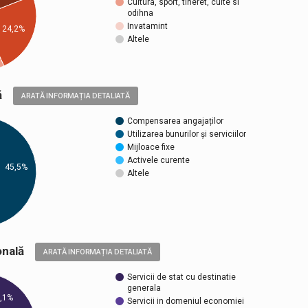
Cultura, sport, tineret, culte si
odihna
Invatamint
24,2%
Altele
ică
ARATĂ INFORMAȚIA DETALIATĂ
Compensarea angajaților
Utilizarea bunurilor și serviciilor
Mijloace fixe
Activele curente
45,5%
Altele
țională
ARATĂ INFORMAȚIA DETALIATĂ
Servicii de stat cu destinatie
generala
,1%
Servicii in domeniul economiei