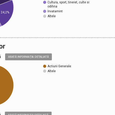
Cultura, sport, tineret, culte si
odihna
Invatamint
24,2%
Altele
or
ală
ARATĂ INFORMAȚIA DETALIATĂ
Actiuni Generale
Altele
ică