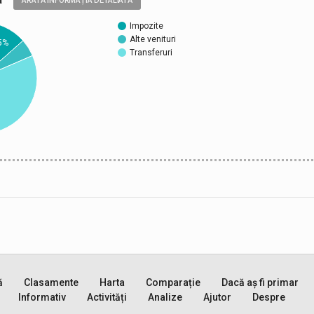
ARATĂ INFORMAȚIA DETALIATĂ
Impozite
Alte venituri
5%
Transferuri
ă
Clasamente
Harta
Comparație
Dacă aș fi primar
Informativ
Activități
Analize
Ajutor
Despre