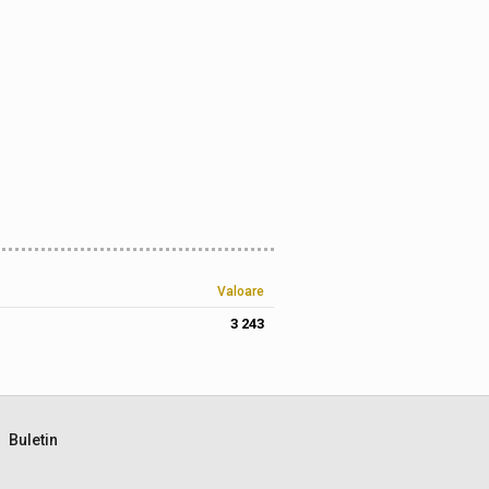
Valoare
3 243
Buletin