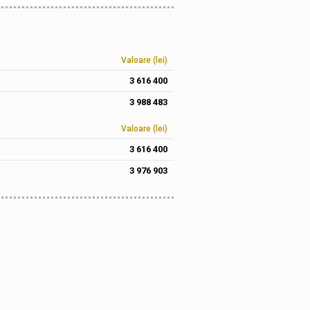
Valoare (lei)
3 616 400
3 988 483
Valoare (lei)
3 616 400
3 976 903