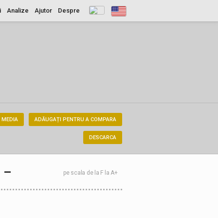
i
Analize
Ajutor
Despre
 MEDIA
ADĂUGAȚI PENTRU A COMPARA
DESCARCA
–
pe scala de la F la A+