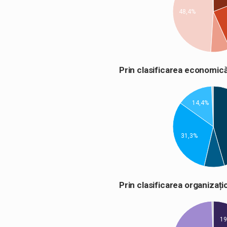
48,4%
Prin clasificarea econom
14,4%
31,3%
Prin clasificarea organiza
19