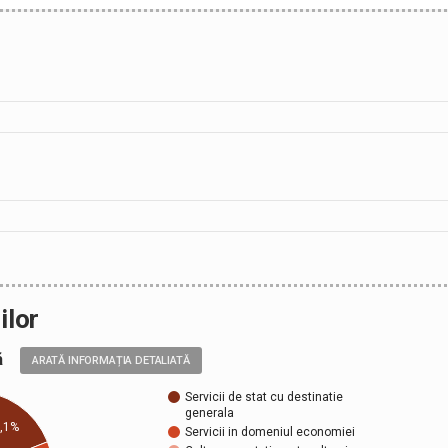
ilor
ală
ARATĂ INFORMAȚIA DETALIATĂ
Servicii de stat cu destinatie
generala
,1%
Servicii in domeniul economiei