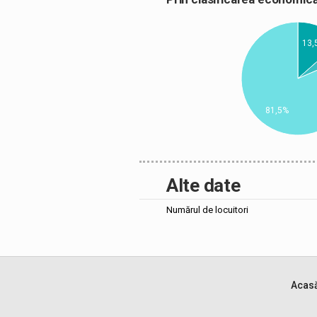
13,
81,5%
Alte date
Numărul de locuitori
Acas