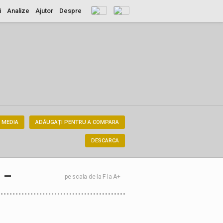
i
Analize
Ajutor
Despre
 MEDIA
ADĂUGAȚI PENTRU A COMPARA
DESCARCA
–
pe scala de la F la A+