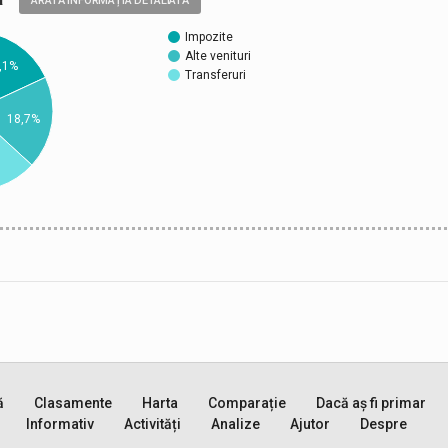
ARATĂ INFORMAȚIA DETALIATĂ
Impozite
Alte venituri
,1%
Transferuri
18,7%
ă
Clasamente
Harta
Comparație
Dacă aș fi primar
Informativ
Activități
Analize
Ajutor
Despre