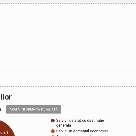
ilor
ală
ARATĂ INFORMAȚIA DETALIATĂ
Servicii de stat cu destinatie
generala
Servicii in domeniul economiei
26,2%