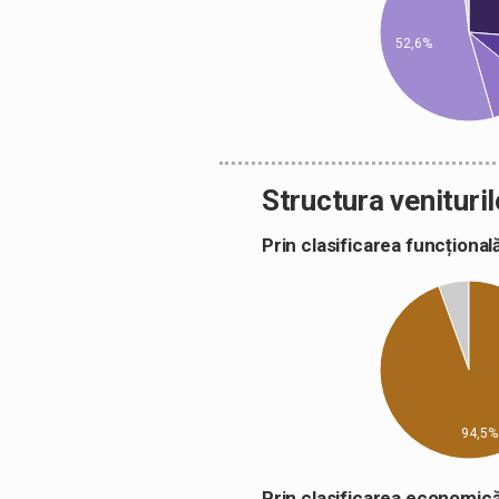
52,6%
Structura venituril
Prin clasificarea funcțion
94,5%
Prin clasificarea econom