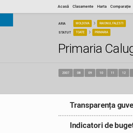
Acasă
Clasamente
Harta
Comparație
ARIA
MOLDOVA
RAIONUL FALESTI
STATUT
TOATE
PRIMARIA
Primaria Calu
2007
08
09
10
11
12
Transparența guve
Indicatori de buge