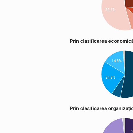
52,6%
Prin clasificarea econom
14,8%
24,3%
Prin clasificarea organiza