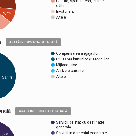
Cultura, sport, tineret, culte si
odihna
Invatamint
9,7%
Altele
ică
ARATĂ INFORMAȚIA DETALIATĂ
Compensarea angajaților
Utilizarea bunurilor și serviciilor
Mijloace fixe
Activele curente
Altele
53,1%
țională
ARATĂ INFORMAȚIA DETALIATĂ
Servicii de stat cu destinatie
generala
Servicii in domeniul economiei
26,2%