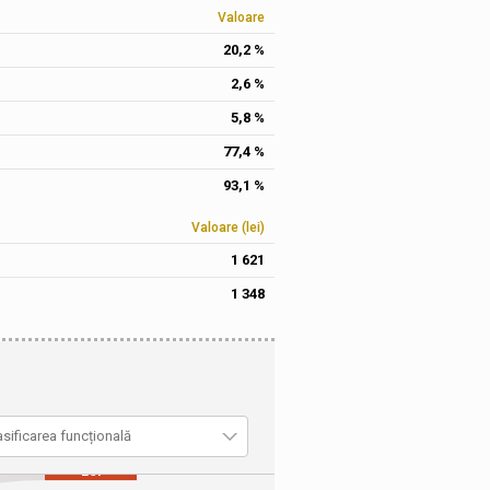
Valoare
20,2 %
2,6 %
5,8 %
77,4 %
93,1 %
Valoare (lei)
1 621
1 348