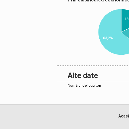
18
63,2%
Alte date
Numărul de locuitori
Acas