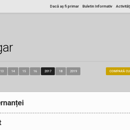
Dacă aș fi primar
Buletin Informativ
Activităț
gar
13
14
15
16
2017
18
2019
COMPARĂ CU
rnanței
t