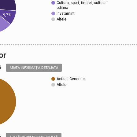
Cultura, sport, tineret, culte si
odihna
Invatamint
9,7%
Altele
or
ală
ARATĂ INFORMAȚIA DETALIATĂ
Actiuni Generale
Altele
ică