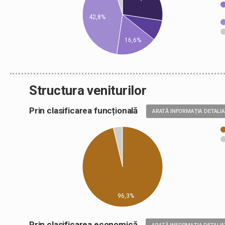
42,8%
16,6%
Structura veniturilor
Prin clasificarea funcțională
ARATĂ INFORMAȚIA DETALI
96,3%
Prin clasificarea economică