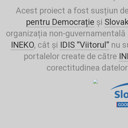
Acest proiect a fost susțiun d
pentru Democrație
și
Slova
organizația non-guvernamentală ș
INEKO
, cât și
IDIS ”Viitorul”
nu su
portalelor create de către
I
corectitudinea datelor