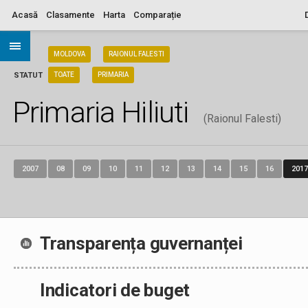
Acasă
Clasamente
Harta
Comparație
ARIA
MOLDOVA
RAIONUL FALESTI
STATUT
TOATE
PRIMARIA
Primaria Hiliuti
(Raionul Falesti)
2007
08
09
10
11
12
13
14
15
16
2017
Transparența guvernanței
Indicatori de buget