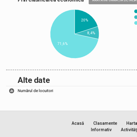
ARATĂ INFORMAȚIA DETALIA
20%
8,4%
71,6%
Alte date
Numărul de locuitori
Acasă
Clasamente
Hart
Informativ
Activităț