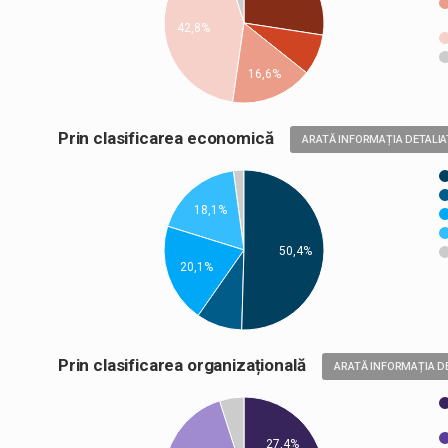
42,8%
16,6%
Prin clasificarea economică
ARATĂ INFORMAȚIA DETALIA
18,1%
50,4%
20,1%
Prin clasificarea organizațională
ARATĂ INFORMAȚIA D
27,4%