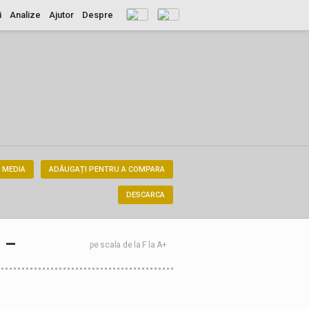
i
Analize
Ajutor
Despre
 MEDIA
ADĂUGAȚI PENTRU A COMPARA
DESCARCA
–
pe scala de la F la A+