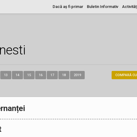
Dacă aș fi primar
Buletin Informativ
Activităț
nesti
13
14
15
16
17
18
2019
COMPARĂ CU
rnanței
t