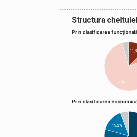
Structura cheltuiel
Prin clasificarea funcțion
11,
77%
Prin clasificarea econom
15,2%