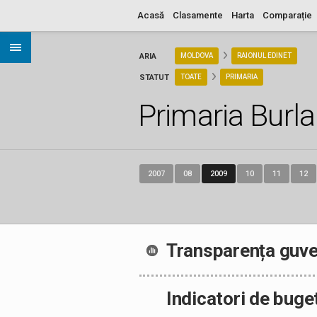
Acasă
Clasamente
Harta
Comparație
ARIA
MOLDOVA
RAIONUL EDINET
STATUT
TOATE
PRIMARIA
Primaria Burla
2007
08
2009
10
11
12
Transparența guve
Indicatori de buge