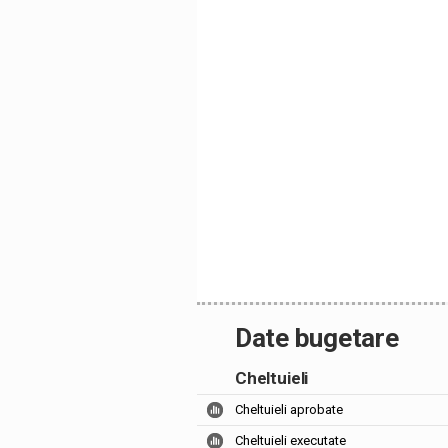
Date bugetare
Cheltuieli
Cheltuieli aprobate
Cheltuieli executate