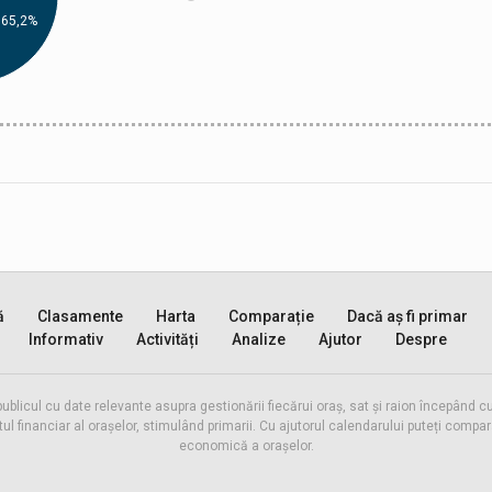
65,2%
ă
Clasamente
Harta
Comparație
Dacă aș fi primar
Informativ
Activități
Analize
Ajutor
Despre
publicul cu date relevante asupra gestionării fiecărui oraș, sat și raion începând
inanciar al orașelor, stimulând primarii. Cu ajutorul calendarului puteți compara 
economică a orașelor.