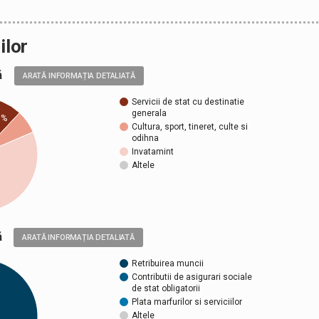
ilor
ală
ARATĂ INFORMAȚIA DETALIATĂ
Servicii de stat cu destinatie
generala
9%
Cultura, sport, tineret, culte si
odihna
Invatamint
Altele
ică
ARATĂ INFORMAȚIA DETALIATĂ
Retribuirea muncii
Contributii de asigurari sociale
de stat obligatorii
Plata marfurilor si serviciilor
Altele