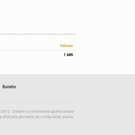
Valoare
1 685
Buletin
 cu 2012. Credem că informarea sporită asupra
eforturile primarilor de a îmbunătăți starea