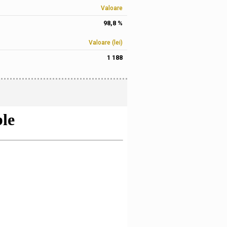
Valoare
98,8 %
Valoare (lei)
1 188