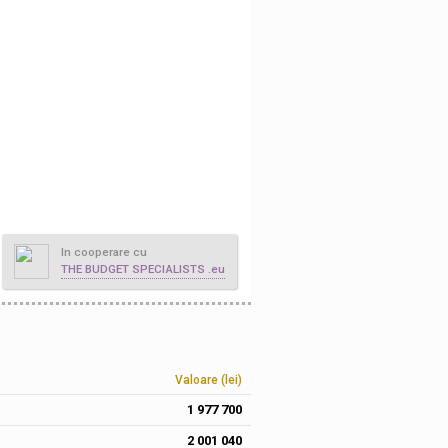
In cooperare cu
THE BUDGET SPECIALISTS .eu
Valoare (lei)
1 977 700
2 001 040