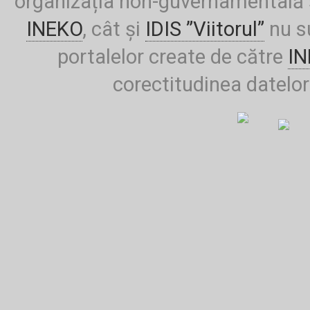
organizația non-guvernamentală ș
INEKO
, cât și
IDIS ”Viitorul”
nu su
portalelor create de către
I
corectitudinea datelor