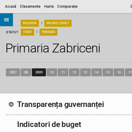
Acasă
Clasamente
Harta
Comparație
ARIA
MOLDOVA
RAIONUL EDINET
STATUT
TOATE
PRIMARIA
Primaria Zabriceni
2007
08
2009
10
11
12
13
14
15
16
17
Transparența guvernanței
Indicatori de buget