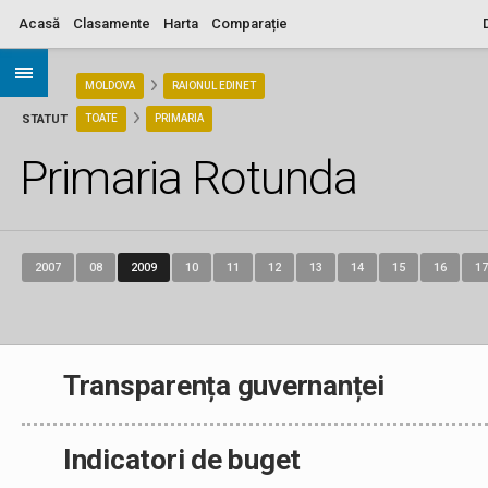
Acasă
Clasamente
Harta
Comparație
ARIA
MOLDOVA
RAIONUL EDINET
STATUT
TOATE
PRIMARIA
Primaria Rotunda
2007
08
2009
10
11
12
13
14
15
16
17
Transparența guvernanței
Indicatori de buget