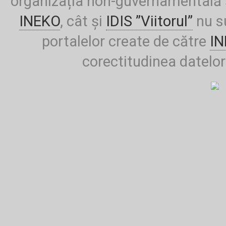
organizația non-guvernamentală ș
INEKO
, cât și
IDIS ”Viitorul”
nu su
portalelor create de către
I
corectitudinea datelor