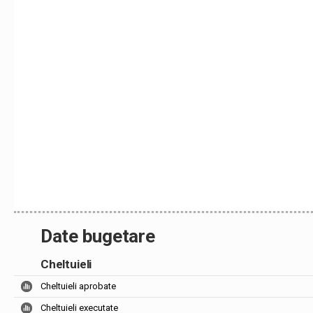
Date bugetare
Cheltuieli
Cheltuieli aprobate
Cheltuieli executate