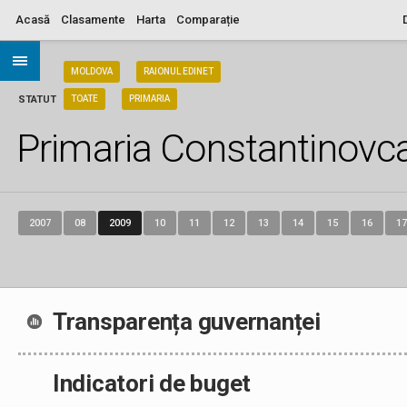
Acasă
Clasamente
Harta
Comparație
ARIA
MOLDOVA
RAIONUL EDINET
STATUT
TOATE
PRIMARIA
Primaria Constantinovc
2007
08
2009
10
11
12
13
14
15
16
17
Transparența guvernanței
Indicatori de buget