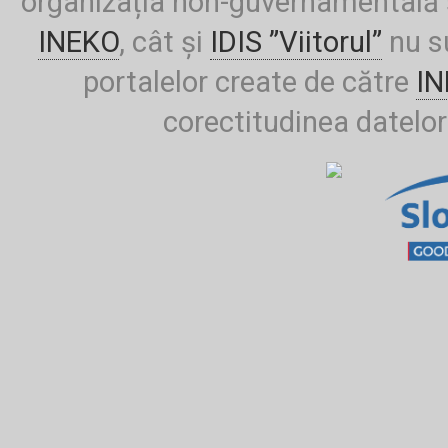
organizația non-guvernamentală ș
INEKO
, cât și
IDIS ”Viitorul”
nu su
portalelor create de către
I
corectitudinea datelor