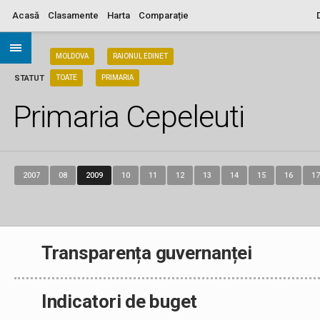
Acasă
Clasamente
Harta
Comparație
ARIA
MOLDOVA
RAIONUL EDINET
STATUT
TOATE
PRIMARIA
Primaria Cepeleuti
2007
08
2009
10
11
12
13
14
15
16
17
Transparența guvernanței
Indicatori de buget