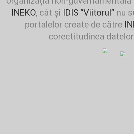
organizația non-guvernamentală ș
INEKO
, cât și
IDIS ”Viitorul”
nu su
portalelor create de către
I
corectitudinea datelor