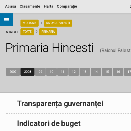
Acasă
Clasamente
Harta
Comparație
ARIA
MOLDOVA
RAIONUL FALESTI
STATUT
TOATE
PRIMARIA
Primaria Hincesti
(Raionul Falest
2007
2008
09
10
11
12
13
14
15
16
17
Transparența guvernanței
Indicatori de buget