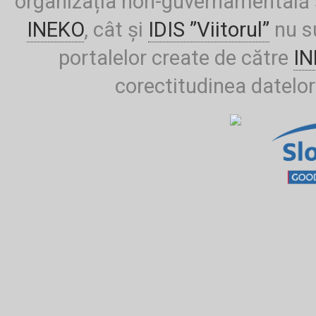
organizația non-guvernamentală ș
INEKO
, cât și
IDIS ”Viitorul”
nu su
portalelor create de către
I
corectitudinea datelor