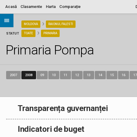
Acasă
Clasamente
Harta
Comparație
ARIA
MOLDOVA
RAIONUL FALESTI
STATUT
TOATE
PRIMARIA
Primaria Pompa
2007
2008
09
10
11
12
13
14
15
16
17
Transparența guvernanței
Indicatori de buget