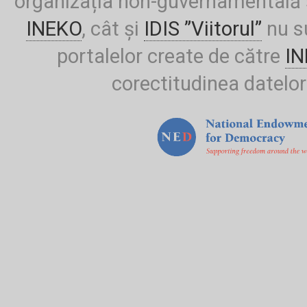
organizația non-guvernamentală ș
INEKO
, cât și
IDIS ”Viitorul”
nu su
portalelor create de către
I
corectitudinea datelor