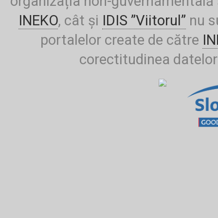
organizația non-guvernamentală ș
INEKO
, cât și
IDIS ”Viitorul”
nu su
portalelor create de către
I
corectitudinea datelor