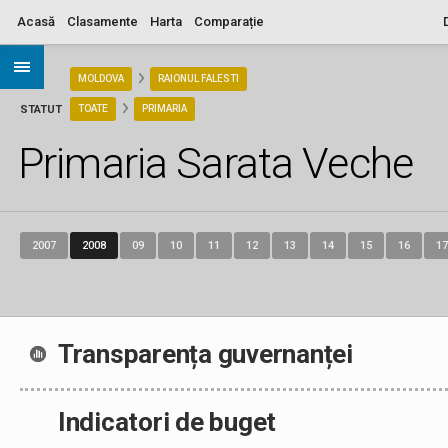
Acasă
Clasamente
Harta
Comparație
ARIA
MOLDOVA
RAIONUL FALESTI
STATUT
TOATE
PRIMARIA
Primaria Sarata Veche
2007
2008
09
10
11
12
13
14
15
16
17
Transparența guvernanței
Indicatori de buget