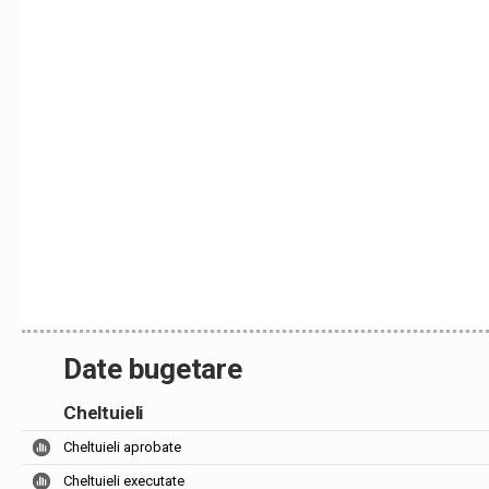
Date bugetare
Cheltuieli
Cheltuieli aprobate
Cheltuieli executate