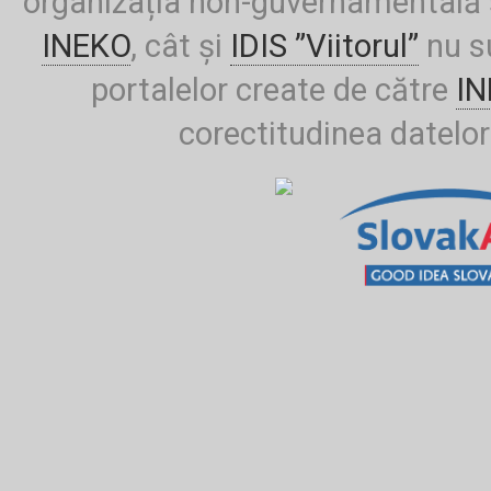
organizația non-guvernamentală ș
INEKO
, cât și
IDIS ”Viitorul”
nu su
portalelor create de către
I
corectitudinea datelor