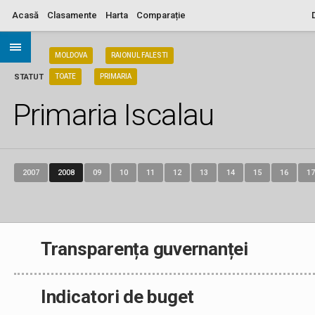
Acasă
Clasamente
Harta
Comparație
ARIA
MOLDOVA
RAIONUL FALESTI
STATUT
TOATE
PRIMARIA
Primaria Iscalau
2007
2008
09
10
11
12
13
14
15
16
17
Transparența guvernanței
Indicatori de buget