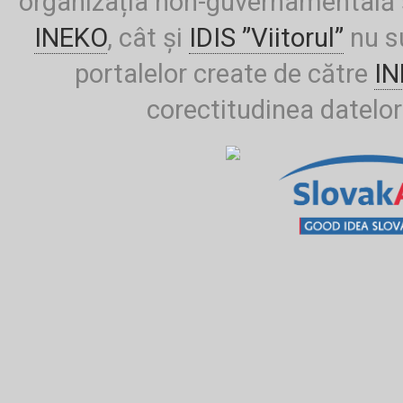
organizația non-guvernamentală ș
INEKO
, cât și
IDIS ”Viitorul”
nu su
portalelor create de către
I
corectitudinea datelor