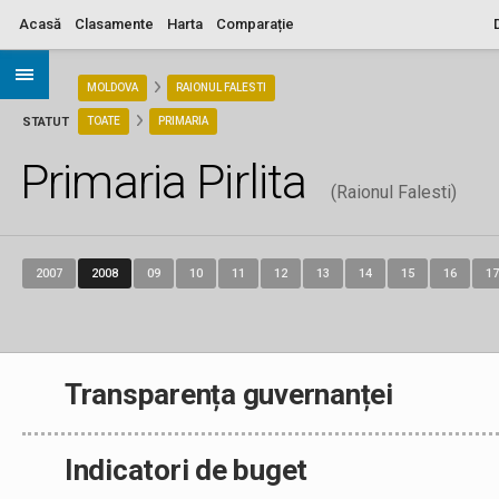
Acasă
Clasamente
Harta
Comparație
ARIA
MOLDOVA
RAIONUL FALESTI
STATUT
TOATE
PRIMARIA
Primaria Pirlita
(Raionul Falesti)
2007
2008
09
10
11
12
13
14
15
16
17
Transparența guvernanței
Indicatori de buget